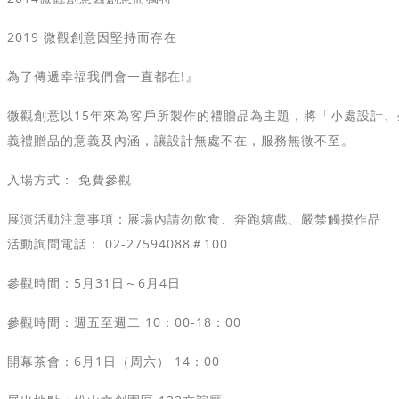
2019 微觀創意因堅持而存在
為了傳遞幸福我們會一直都在!』
微觀創意以15年來為客戶所製作的禮贈品為主題，將「小處設計
義禮贈品的意義及內涵，讓設計無處不在，服務無微不至。
入場方式： 免費參觀
展演活動注意事項：展場內請勿飲食、奔跑嬉戲、嚴禁觸摸作品
活動詢問電話： 02-27594088＃100
參觀時間：5月31日～6月4日
參觀時間：週五至週二 10：00-18：00
開幕茶會：6月1日（周六） 14：00