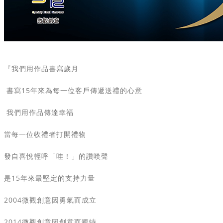
『我們用作品書寫歲月
書寫15年來為每一位客戶傳遞送禮的心意
我們用作品傳達幸福
當每一位收禮者打開禮物
發自喜悅輕呼「哇！」的讚嘆聲
是15年來最堅定的支持力量
2004微觀創意因勇氣而成立
2014微觀創意因創意而獨特