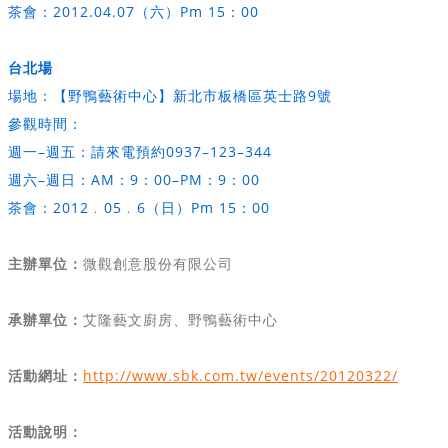
茶會：2012.04.07（六）Pm 15：00
台北場
場地：【野鴨藝術中心】新北市板橋區英士路9號
參觀時間：
週一–週五：請來電預約0937–123–344
週六–週日：AM：9：00–PM：9：00
茶會：2012﹒05﹒6（日）Pm 15：00
主辦單位：
微觀創意股份有限公司
承辦單位：
艾隆藝文廚房、野鴨藝術中心
活動網址：
http://www.sbk.com.tw/events/20120322/
活動說明：