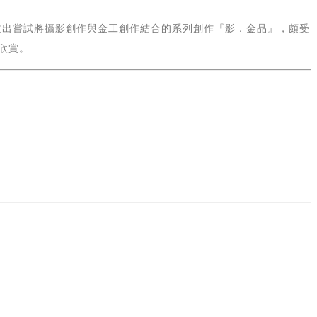
推出嘗試將攝影創作與金工創作結合的系列創作『影．金品』，頗受
欣賞。