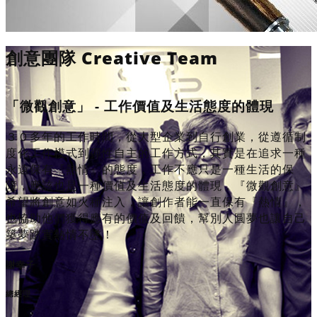
創意團隊 Creative Team
「微觀創意」 - 工作價值及生活態度的體現
，
３０多年的工作時間，從大型企業到自行創業，從遵循制
者
度化工作模式到彈性自主的工作方式，其實是在追求一種
永遠保有『熱情』的態度，工作不應只是一種生活的保
有
障，應該也是一種價值及生活態度的體現，『微觀創意』
游
希望將創意如火種注入，讓創作者能一直保有『熱情』，
也協助他們獲得應有的價值及回饋，幫別人圓夢也讓自己
築夢踏實熱情不墬！
個
謝幸子
境
總經理