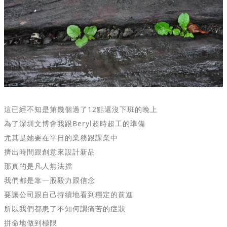
這已經不知是第幾個過了
12點還沒下班的晚上
為了深圳文博會我跟
Beryl超時超工的準備
尤其是她要在平日的業務跟課業中
擠出時間跟創意來設計新品
那真的是凡人無法擋
我們都是靠一股毅力跟信念
要讓公司跟自己持續地看到穩定的前進
所以我們都患了不知何謂痛苦的症狀
拼命地做到極限