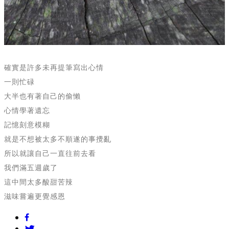
確實是許多未再提筆寫出心情
一則忙碌
大半也有著自己的偷懶
心情學著遺忘
記憶刻意模糊
就是不想被太多不順遂的事攪亂
所以就讓自己一直往前去看
我們滿五週歲了
這中間太多酸甜苦辣
滋味嘗遍更覺感恩