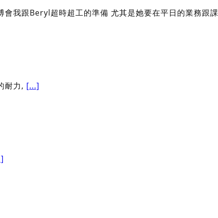
博會我跟Beryl超時超工的準備 尤其是她要在平日的業務跟
的耐力,
[...]
.]