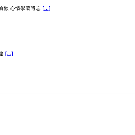
偷懶 心情學著遺忘
[...]
興趣
[...]