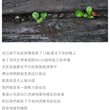
這已經不知是第幾個過了
12點還沒下班的晚上
為了深圳文博會我跟
Beryl超時超工的準備
尤其是她要在平日的業務跟課業中
擠出時間跟創意來設計新品
那真的是凡人無法擋
我們都是靠一股毅力跟信念
要讓公司跟自己持續地看到穩定的前進
所以我們都患了不知何謂痛苦的症狀
拼命地做到極限